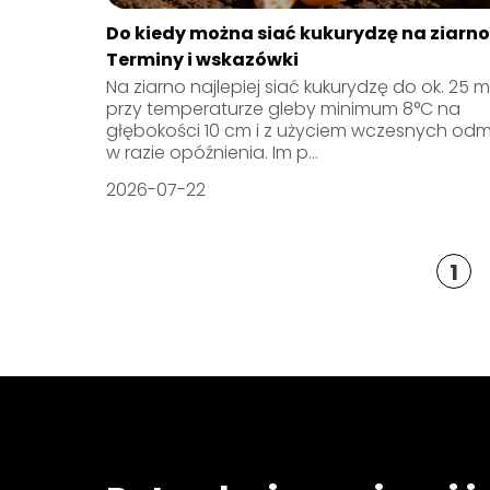
Do kiedy można siać kukurydzę na ziarno
Terminy i wskazówki
Na ziarno najlepiej siać kukurydzę do ok. 25 m
przy temperaturze gleby minimum 8°C na
głębokości 10 cm i z użyciem wczesnych od
w razie opóźnienia. Im p...
2026-07-22
1