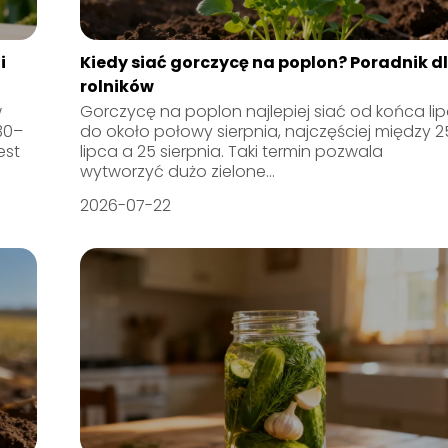
i
Kiedy siać gorczycę na poplon? Poradnik d
rolników
w
Gorczycę na poplon najlepiej siać od końca li
30–
do około połowy sierpnia, najczęściej między 2
est
lipca a 25 sierpnia. Taki termin pozwala
wytworzyć dużo zielone...
2026-07-22