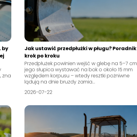
 by
Jak ustawić przedpłużki w pługu? Poradnik
ej
krok po kroku
Przedpłużek powinien wejść w glebę na 5–7 cm
y
jego słupica wystawać na bok o około 15 mm
, zna
względem korpusu – wtedy resztki pożniwne
lądują na dnie bruzdy zamia...
2026-07-22