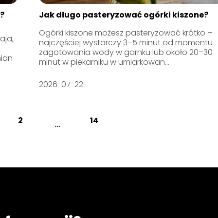
?
Jak długo pasteryzować ogórki kiszone?
Ogórki kiszone możesz pasteryzować krótko –
aja,
najczęściej wystarczy 3–5 minut od momentu
zagotowania wody w garnku lub około 20–30
mian
minut w piekarniku w umiarkowan...
2026-07-22
2
14
...