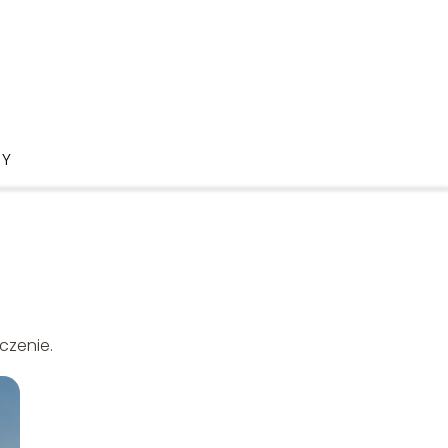
DY
czenie.