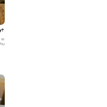
y?
j w
chu