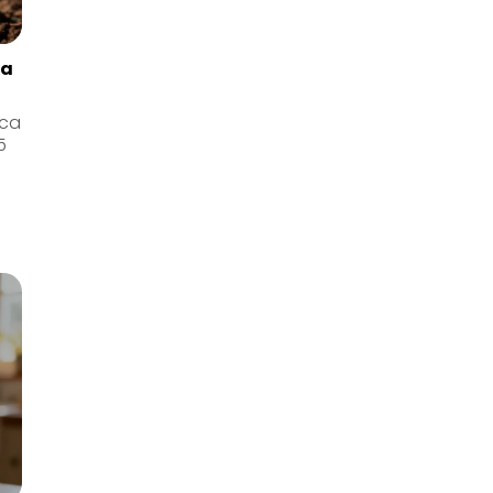
la
pca
5