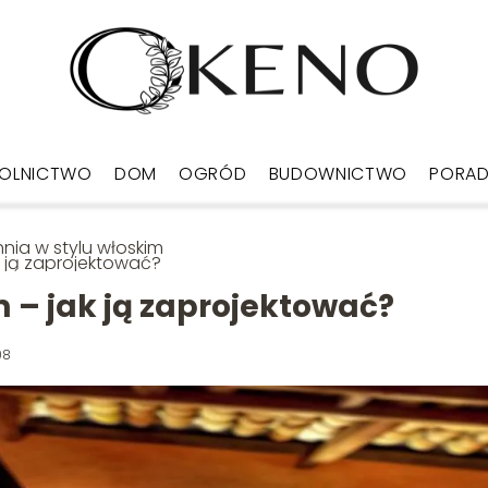
OLNICTWO
DOM
OGRÓD
BUDOWNICTWO
PORA
nia w stylu włoskim
k ją zaprojektować?
 – jak ją zaprojektować?
08