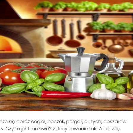
oże się obraz cegieł, beczek, pergoli, dużych, obszarów
 Czy to jest możliwe? Zdecydowanie tak! Za chwilę