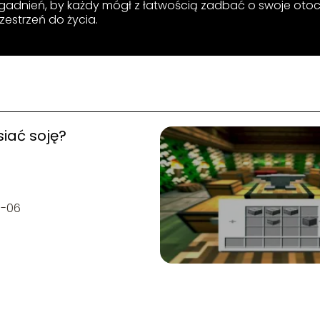
gadnień, by każdy mógł z łatwością zadbać o swoje otoc
zestrzeń do życia.
siać soję?
3-06