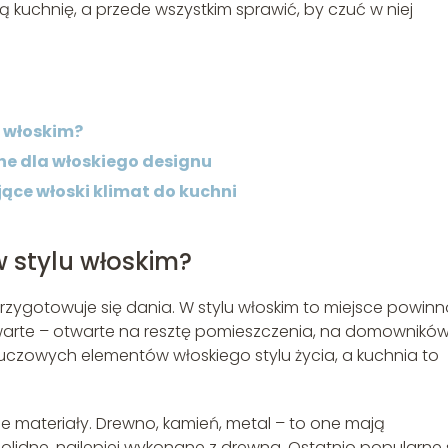
 kuchnię, a przede wszystkim sprawić, by czuć w niej
u włoskim?
zne dla włoskiego designu
ce włoski klimat do kuchni
 stylu włoskim?
przygotowuje się dania. W stylu włoskim to miejsce powin
warte – otwarte na resztę pomieszczenia, na domowników
kluczowych elementów włoskiego stylu życia, a kuchnia to
e materiały. Drewno, kamień, metal – to one mają
lidne, najlepiej wykonane z drewna. Ostatnio popularne