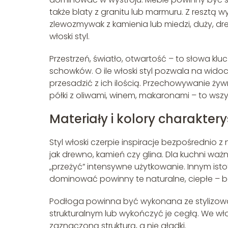
także blaty z granitu lub marmuru. Z resztą
zlewozmywak z kamienia lub miedzi, duży, dr
włoski styl.
Przestrzeń, światło, otwartość – to słowa kl
schowków. O ile włoski styl pozwala na widocz
przesadzić z ich ilością. Przechowywanie ży
półki z oliwami, winem, makaronami – to ws
Materiały i kolory charakter
Styl włoski czerpie inspiracje bezpośrednio z 
jak drewno, kamień czy glina. Dla kuchni ważn
„przeżyć” intensywne użytkowanie. Innym ist
dominować powinny te naturalne, ciepłe – beże
Podłoga powinna być wykonana ze stylizowa
strukturalnym lub wykończyć je cegłą. We włos
zaznaczoną strukturą, a nie gładki.