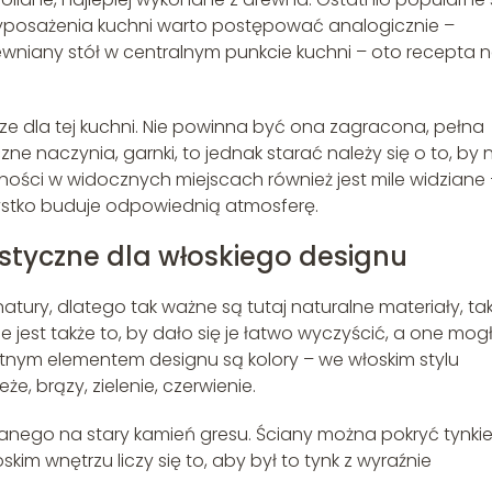
 wyposażenia kuchni warto postępować analogicznie –
ewniany stół w centralnym punkcie kuchni – oto recepta 
ucze dla tej kuchni. Nie powinna być ona zagracona, pełna
ne naczynia, garnki, to jednak starać należy się o to, by n
wności w widocznych miejscach również jest mile widziane
zystko buduje odpowiednią atmosferę.
ystyczne dla włoskiego designu
natury, dlatego tak ważne są tutaj naturalne materiały, tak
e jest także to, by dało się je łatwo wyczyścić, a one mog
otnym elementem designu są kolory – we włoskim stylu
, brązy, zielenie, czerwienie.
nego na stary kamień gresu. Ściany można pokryć tynki
kim wnętrzu liczy się to, aby był to tynk z wyraźnie