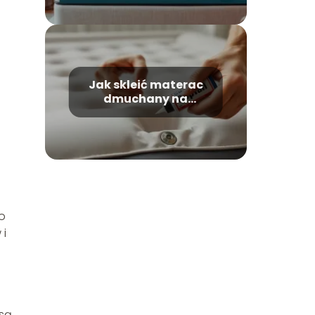
Jak skleić materac
dmuchany na
zgrzewie?
no
 i
 są