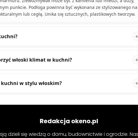
lub marmuru. Zlewozmywak może być z kamienia lub miedzi, a duży,
alnym punkcie. Podłoga powinna być wykonana ze stylizowanego na
ukturalnym lub cegłą. Unika się sztucznych, plastikowych tworzyw.
kuchni?
rzyć włoski klimat w kuchni?
o kuchni w stylu włoskim?
Redakcja okeno.pl
sją dzieli się wiedzą o domu, budownictwie i ogrodzie. Na