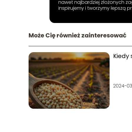
nawet najbardziej złożonych za
inspirujemy i tworzymy lepszą pr
Może Cię również zainteresować
Kiedy 
2024-0