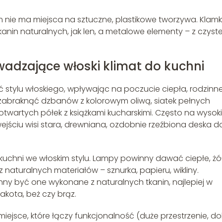
m nie ma miejsca na sztuczne, plastikowe tworzywa. Klamki
nin naturalnych, jak len, a metalowe elementy – z czyst
adzające włoski klimat do kuchni
 stylu włoskiego, wpływając na poczucie ciepła, rodzin
 zabraknąć dzbanów z kolorowym oliwą, siatek pełnych
wartych półek z książkami kucharskimi. Często na wysoki
 wejściu wisi stara, drewniana, ozdobnie rzeźbiona deska d
kuchni we włoskim stylu. Lampy powinny dawać ciepłe, żó
z naturalnych materiałów – sznurka, papieru, wikliny.
ny być one wykonane z naturalnych tkanin, najlepiej w
rakota, beż czy brąz.
iejsce, które łączy funkcjonalność (duże przestrzenie, d