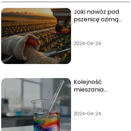
Jaki nawóz pod
pszenicę ozimą
jesienią warto
stosować?
2024-04-24
Kolejność
mieszania
środków ochrony
roślin – poradnik
praktyczny
2024-04-24