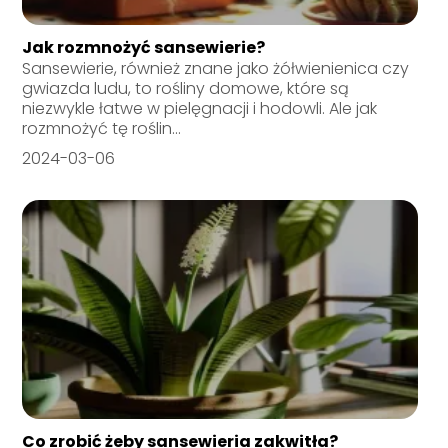
Jak rozmnożyć sansewierie?
Sansewierie, również znane jako żółwienienica czy
gwiazda ludu, to rośliny domowe, które są
niezwykle łatwe w pielęgnacji i hodowli. Ale jak
rozmnożyć tę roślin...
2024-03-06
Co zrobić żeby sansewieria zakwitła?