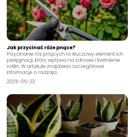
Jak przycinać róże pnące?
Przycinanie róż pnących to kluczowy element ich
pielęgnacji, który wpływa na zdrowie i kwitnienie
roślin. W artykule znajdziesz szczegółowe
informacje o rodzaja...
2025-05-23