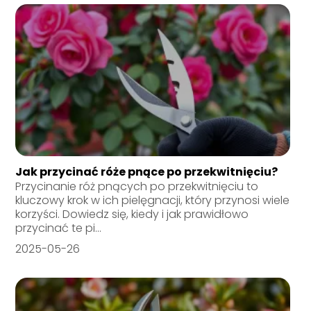
Jak przycinać róże pnące po przekwitnięciu?
Przycinanie róż pnących po przekwitnięciu to
kluczowy krok w ich pielęgnacji, który przynosi wiele
korzyści. Dowiedz się, kiedy i jak prawidłowo
przycinać te pi...
2025-05-26