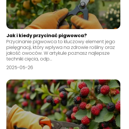
Jak i kiedy przycinać pigwowca?
Przycinanie pigwowca to kluczowy element jego
pielęgnacji, który wpływa na zdrowie rośliny oraz
jakość owoców. W artykule poznasz najlepsze
techniki cięcia, odp...
2025-05-26