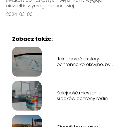
kwiatów doniczkowych. Jej unikalny wygląd i
niewielkie wymagania sprawiaj...
2024-03-06
Zobacz także:
Jak dobrać okulary
ochronne korekcyjne, by
nie przeszkadzały
podczas wielogodzinnej
pracy fizycznej?
Kolejność mieszania
środków ochrony roślin –
poradnik praktyczny
Ciągnik bez prawa