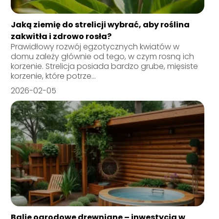
Jaką ziemię do strelicji wybrać, aby roślina
zakwitła i zdrowo rosła?
Prawidłowy rozwój egzotycznych kwiatów w
domu zależy głównie od tego, w czym rosną ich
korzenie. Strelicja posiada bardzo grube, mięsiste
korzenie, które potrze...
2026-02-05
Balie ogrodowe drewniane – inwestycja w