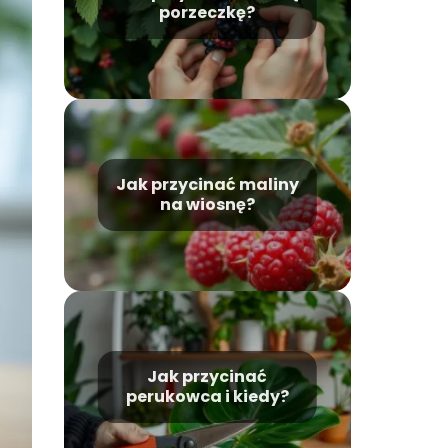
porzeczkę?
Jak przycinać maliny
na wiosnę?
Jak przycinać
perukowca i kiedy?