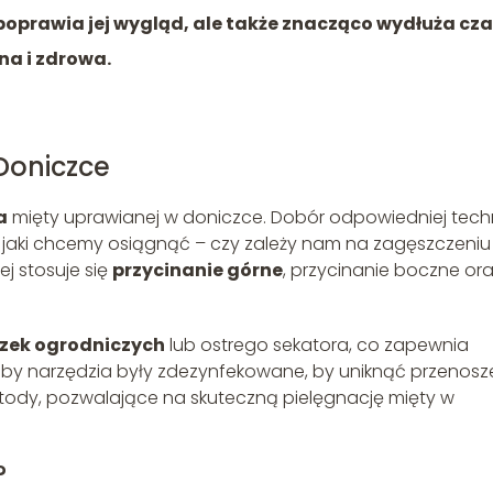
 poprawia jej wygląd, ale także znacząco wydłuża cza
na i zdrowa.
Doniczce
a
mięty uprawianej w doniczce. Dobór odpowiedniej techn
u, jaki chcemy osiągnąć – czy zależy nam na zagęszczeniu
ej stosuje się
przycinanie górne
, przycinanie boczne or
zek ogrodniczych
lub ostrego sekatora, co zapewnia
, aby narzędzia były zdezynfekowane, by uniknąć przenosz
etody, pozwalające na skuteczną pielęgnację mięty w
?