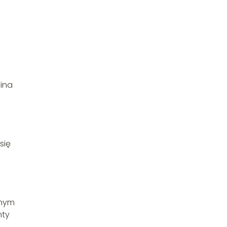
lina
się
nnym
nty