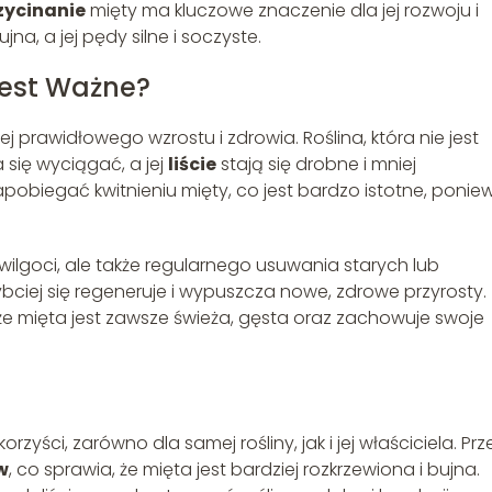
zycinanie
mięty ma kluczowe znaczenie dla jej rozwoju i
na, a jej pędy silne i soczyste.
Jest Ważne?
j prawidłowego wzrostu i zdrowia. Roślina, która nie jest
a się wyciągać, a jej
liście
stają się drobne i mniej
obiegać kwitnieniu mięty, co jest bardzo istotne, ponie
wilgoci, ale także regularnego usuwania starych lub
zybciej się regeneruje i wypuszcza nowe, zdrowe przyrosty.
że mięta jest zawsze świeża, gęsta oraz zachowuje swoje
rzyści, zarówno dla samej rośliny, jak i jej właściciela. Pr
w
, co sprawia, że mięta jest bardziej rozkrzewiona i bujna.