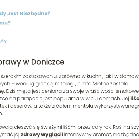
edy Jest Niezbędne?
niu?
ęty
prawy w Doniczce
 szerokim zastosowaniu, zarówno w kuchni, jak i w domow
nych – według greckiej mitologii, nimfa Minthe została
ę. Dziś mięta jest ceniona za swoje właściwości smakowe
iczce na parapecie jest popularna w wielu domach. Jej
liś
ek i deserów, a także źródłem mentolu wykorzystywaneg
m.
la cieszyć się świeżymi liśćmi przez cały rok. Roślina sz
zymać jej
zdrowy wygląd
i intensywny aromat, niezbędn