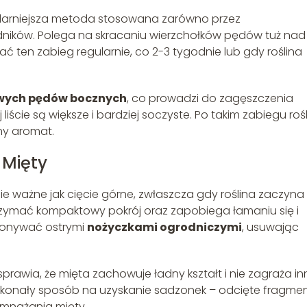
ularniejsza metoda stosowana zarówno przez
dników. Polega na skracaniu wierzchołków pędów tuż nad
ać ten zabieg regularnie, co 2-3 tygodnie lub gdy roślina
wych pędów bocznych
, co prowadzi do zagęszczenia
j liście są większe i bardziej soczyste. Po takim zabiegu roś
ny aromat.
 Mięty
e ważne jak cięcie górne, zwłaszcza gdy roślina zaczyna 
trzymać kompaktowy pokrój oraz zapobiega łamaniu się i
konywać ostrymi
nożyczkami ogrodniczymi
, usuwając
awia, że mięta zachowuje ładny kształt i nie zagraża i
skonały sposób na uzyskanie sadzonek – odcięte fragme
zmnażania mięty.