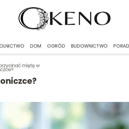
OLNICTWO
DOM
OGRÓD
BUDOWNICTWO
PORA
przycinać miętę w
iczce?
doniczce?