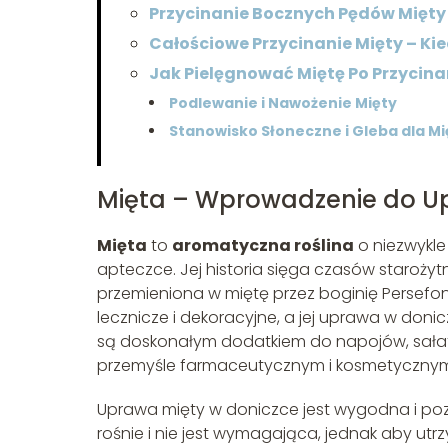
Przycinanie Bocznych Pędów Mięty
Całościowe Przycinanie Mięty – Ki
Jak Pielęgnować Miętę Po Przycina
Podlewanie i Nawożenie Mięty
Stanowisko Słoneczne i Gleba dla Mi
Mięta – Wprowadzenie do U
Mięta
to
aromatyczna roślina
o niezwykle
apteczce. Jej historia sięga czasów starożyt
przemieniona w miętę przez boginię Persefon
lecznicze i dekoracyjne, a jej uprawa w don
są doskonałym dodatkiem do napojów, sałat
przemyśle farmaceutycznym i kosmetyczny
Uprawa mięty w doniczce jest wygodna i pozwa
rośnie i nie jest wymagająca, jednak aby utr