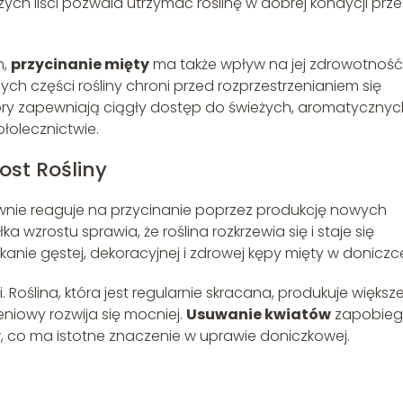
ych liści pozwala utrzymać roślinę w dobrej kondycji prze
h,
przycinanie mięty
ma także wpływ na jej zdrowotność
ch części rośliny chroni przed rozprzestrzenianiem się
ory zapewniają ciągły dostęp do świeżych, aromatycznyc
ołolecznictwie.
ost Rośliny
sywnie reaguje na przycinanie poprzez produkcję nowych
ka wzrostu sprawia, że roślina rozkrzewia się i staje się
kanie gęstej, dekoracyjnej i zdrowej kępy mięty w doniczc
i. Roślina, która jest regularnie skracana, produkuje większe
zeniowy rozwija się mocniej.
Usuwanie kwiatów
zapobie
w, co ma istotne znaczenie w uprawie doniczkowej.