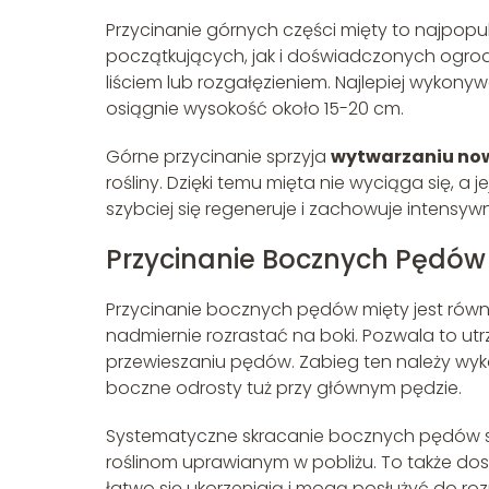
Przycinanie górnych części mięty to najpop
początkujących, jak i doświadczonych ogro
liściem lub rozgałęzieniem. Najlepiej wykonyw
osiągnie wysokość około 15-20 cm.
Górne przycinanie sprzyja
wytwarzaniu no
rośliny. Dzięki temu mięta nie wyciąga się, a je
szybciej się regeneruje i zachowuje intensyw
Przycinanie Bocznych Pędów
Przycinanie bocznych pędów mięty jest równi
nadmiernie rozrastać na boki. Pozwala to u
przewieszaniu pędów. Zabieg ten należy wy
boczne odrosty tuż przy głównym pędzie.
Systematyczne skracanie bocznych pędów spr
roślinom uprawianym w pobliżu. To także do
łatwo się ukorzeniają i mogą posłużyć do ro