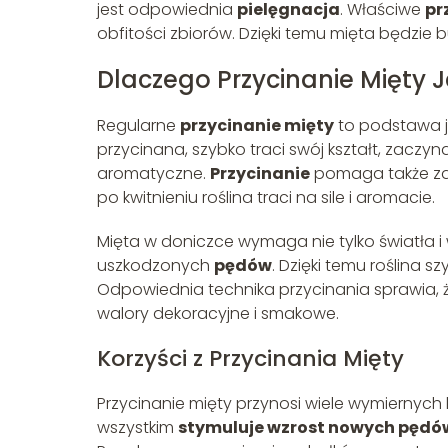
jest odpowiednia
pielęgnacja
. Właściwe
pr
obfitości zbiorów. Dzięki temu mięta będzie buj
Dlaczego Przycinanie Mięty 
Regularne
przycinanie mięty
to podstawa je
przycinana, szybko traci swój kształt, zaczyn
aromatyczne.
Przycinanie
pomaga także zap
po kwitnieniu roślina traci na sile i aromacie.
Mięta w doniczce wymaga nie tylko światła i 
uszkodzonych
pędów
. Dzięki temu roślina s
Odpowiednia technika przycinania sprawia, 
walory dekoracyjne i smakowe.
Korzyści z Przycinania Mięty
Przycinanie mięty przynosi wiele wymiernych ko
wszystkim
stymuluje wzrost nowych pędó