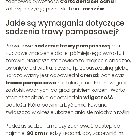
zachować żywotność
Cortaderia selloana
i
zabezpieczyć ją przed skutkami
mrozów
.
Jakie są wymagania dotyczące
sadzenia trawy pampasowej?
Prawidłowe
sadzenie trawy pampasowej
ma
kluczowe znaczenie dla jej późniejszego wzrostu i
zdrowia. Najlepsze stanowisko to miejsce słoneczne,
osłonięte od wiatru, z żyzną i przepuszczalną glebą.
Bardzo ważny jest odpowiedni
drenaż
, ponieważ
trawa pampasowa
nie toleruje nadmiaru wilgoci i
zastoisk wodnych, co grozi gniciem korzeni. Warto
również zadbać o odpowiednią
wilgotność
podłoża, która powinna być umiarkowana,
zwłaszcza w okresie ukorzeniania się młodych roślin.
Podczas sadzenia należy zachować odstęp co
najmniej
90 cm
między kępami, aby zapewnić im