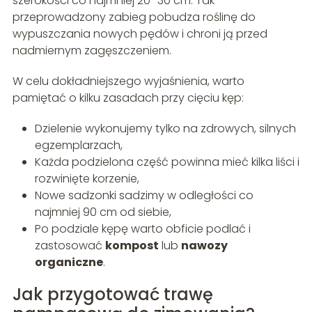
szerokości co najmniej 20–30 cm. Tak
przeprowadzony zabieg pobudza roślinę do
wypuszczania nowych pędów i chroni ją przed
nadmiernym zagęszczeniem.
W celu dokładniejszego wyjaśnienia, warto
pamiętać o kilku zasadach przy cięciu kęp:
Dzielenie wykonujemy tylko na zdrowych, silnych
egzemplarzach,
Każda podzielona część powinna mieć kilka liści i
rozwinięte korzenie,
Nowe sadzonki sadzimy w odległości co
najmniej 90 cm od siebie,
Po podziale kępę warto obficie podlać i
zastosować
kompost
lub
nawozy
organiczne
.
Jak przygotować trawę