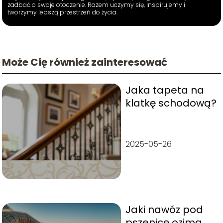
zadbać o swoje otoczenie. Razem uczymy się, inspirujemy i
tworzymy lepszą przestrzeń do życia.
Może Cię również zainteresować
Jaka tapeta na
klatkę schodową?
2025-05-26
Jaki nawóz pod
pszenicę ozimą