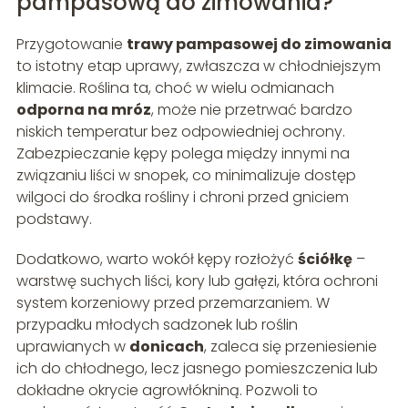
pampasową do zimowania?
Przygotowanie
trawy pampasowej do zimowania
to istotny etap uprawy, zwłaszcza w chłodniejszym
klimacie. Roślina ta, choć w wielu odmianach
odporna na mróz
, może nie przetrwać bardzo
niskich temperatur bez odpowiedniej ochrony.
Zabezpieczanie kępy polega między innymi na
związaniu liści w snopek, co minimalizuje dostęp
wilgoci do środka rośliny i chroni przed gniciem
podstawy.
Dodatkowo, warto wokół kępy rozłożyć
ściółkę
–
warstwę suchych liści, kory lub gałęzi, która ochroni
system korzeniowy przed przemarzaniem. W
przypadku młodych sadzonek lub roślin
uprawianych w
donicach
, zaleca się przeniesienie
ich do chłodnego, lecz jasnego pomieszczenia lub
dokładne okrycie agrowłókniną. Pozwoli to