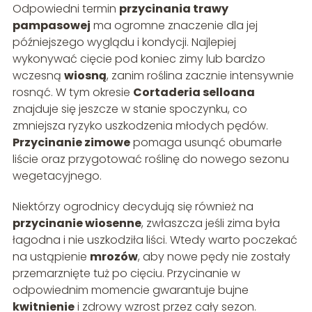
Odpowiedni termin
przycinania trawy
pampasowej
ma ogromne znaczenie dla jej
późniejszego wyglądu i kondycji. Najlepiej
wykonywać cięcie pod koniec zimy lub bardzo
wczesną
wiosną
, zanim roślina zacznie intensywnie
rosnąć. W tym okresie
Cortaderia selloana
znajduje się jeszcze w stanie spoczynku, co
zmniejsza ryzyko uszkodzenia młodych pędów.
Przycinanie zimowe
pomaga usunąć obumarłe
liście oraz przygotować roślinę do nowego sezonu
wegetacyjnego.
Niektórzy ogrodnicy decydują się również na
przycinanie wiosenne
, zwłaszcza jeśli zima była
łagodna i nie uszkodziła liści. Wtedy warto poczekać
na ustąpienie
mrozów
, aby nowe pędy nie zostały
przemarznięte tuż po cięciu. Przycinanie w
odpowiednim momencie gwarantuje bujne
kwitnienie
i zdrowy wzrost przez cały sezon.