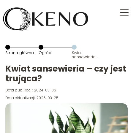
Strona główna
Ogród
Kwiat
sansewieria –
czy jest
trująca?
Kwiat sansewieria – czy jest
trująca?
Data publikacji: 2024-03-06
Data aktualizacji: 2026-03-25