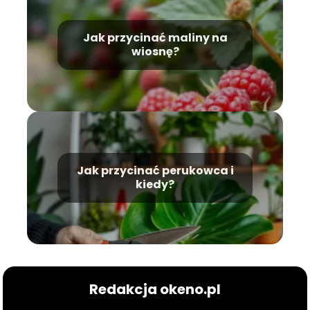
Jak przycinać maliny na
wiosnę?
Jak przycinać perukowca i
kiedy?
Redakcja okeno.pl