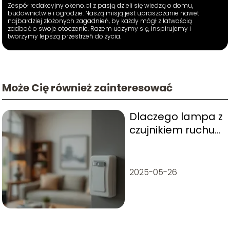
Zespół redakcyjny okeno.pl z pasją dzieli się wiedzą o domu,
budownictwie i ogrodzie. Naszą misją jest upraszczanie nawet
najbardziej złożonych zagadnień, by każdy mógł z łatwością
zadbać o swoje otoczenie. Razem uczymy się, inspirujemy i
tworzymy lepszą przestrzeń do życia.
Może Cię również zainteresować
Dlaczego lampa z
czujnikiem ruchu
sama się zapala?
2025-05-26