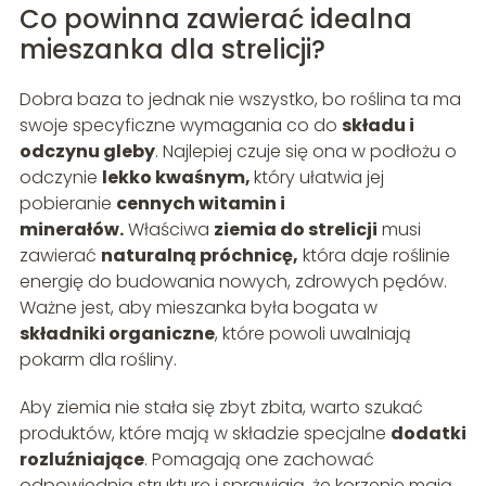
Co powinna zawierać idealna
mieszanka dla strelicji?
Dobra baza to jednak nie wszystko, bo roślina ta ma
swoje specyficzne wymagania co do
składu i
odczynu gleby
. Najlepiej czuje się ona w podłożu o
odczynie
lekko kwaśnym,
który ułatwia jej
pobieranie
cennych witamin i
minerałów.
Właściwa
ziemia do strelicji
musi
zawierać
naturalną próchnicę,
która daje roślinie
energię do budowania nowych, zdrowych pędów.
Ważne jest, aby mieszanka była bogata w
składniki organiczne
, które powoli uwalniają
pokarm dla rośliny.
Aby ziemia nie stała się zbyt zbita, warto szukać
produktów, które mają w składzie specjalne
dodatki
rozluźniające
. Pomagają one zachować
odpowiednią strukturę i sprawiają, że korzenie mają