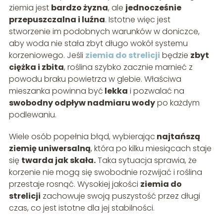
ziemia jest
bardzo żyzna
, ale
jednocześnie
przepuszczalna i luźna
. Istotne więc jest
stworzenie im podobnych warunków w doniczce,
aby woda nie stała zbyt długo wokół systemu
korzeniowego. Jeśli
ziemia do strelicji
będzie
zbyt
ciężka i zbita
, roślina szybko zacznie marnieć z
powodu braku powietrza w glebie. Właściwa
mieszanka powinna być
lekka
i pozwalać na
swobodny odpływ nadmiaru wody
po każdym
podlewaniu.
Wiele osób popełnia błąd, wybierając
najtańszą
ziemię uniwersalną
, która po kilku miesiącach staje
się
twarda jak skała.
Taka sytuacja sprawia, że
korzenie nie mogą się swobodnie rozwijać i roślina
przestaje rosnąć. Wysokiej jakości
ziemia do
strelicji
zachowuje swoją puszystość przez długi
czas, co jest istotne dla jej stabilności.