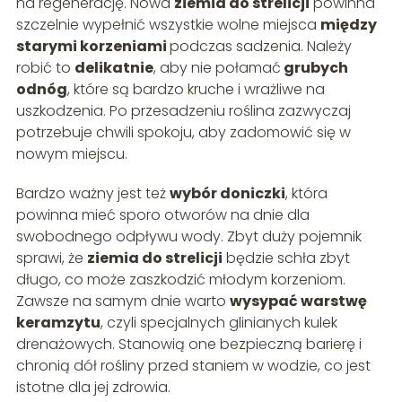
na regenerację. Nowa
ziemia do strelicji
powinna
szczelnie wypełnić wszystkie wolne miejsca
między
starymi korzeniami
podczas sadzenia. Należy
robić to
delikatnie
, aby nie połamać
grubych
odnóg
, które są bardzo kruche i wrażliwe na
uszkodzenia. Po przesadzeniu roślina zazwyczaj
potrzebuje chwili spokoju, aby zadomowić się w
nowym miejscu.
Bardzo ważny jest też
wybór doniczki
, która
powinna mieć sporo otworów na dnie dla
swobodnego odpływu wody. Zbyt duży pojemnik
sprawi, że
ziemia do strelicji
będzie schła zbyt
długo, co może zaszkodzić młodym korzeniom.
Zawsze na samym dnie warto
wysypać warstwę
keramzytu
, czyli specjalnych glinianych kulek
drenażowych. Stanowią one bezpieczną barierę i
chronią dół rośliny przed staniem w wodzie, co jest
istotne dla jej zdrowia.