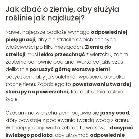
Jak dbać o ziemię, aby służyła
roślinie jak najdłużej?
Nawet najlepsze podłoże wymaga
odpowiedniej
pielęgnacji
, aby nie straciło swoich cennych
właściwości po kilku miesiącach.
Ziemia do
strelicji
musi
lekko przeschnąć
z wierzchu, zanim
zostanie ponownie podlana. Warto co jakiś czas
delikatnie
poruszyć górną warstwę ziemi
patyczkiem, aby ją spulchnić i wpuścić do środka
trochę tlenu. Zapobiega to
powstawaniu twardej
skorupy na powierzchni,
która utrudnia roślinie
życie.
Czasami na wierzchu ziemi pojawia się
jasny osad
,
który powstaje z podlewania twardą wodą z kranu.
W takiej sytuacji, warto zebrać tę warstwę i
dosypać
świeżego podłoża
, aby utrzymać
odpowiednie