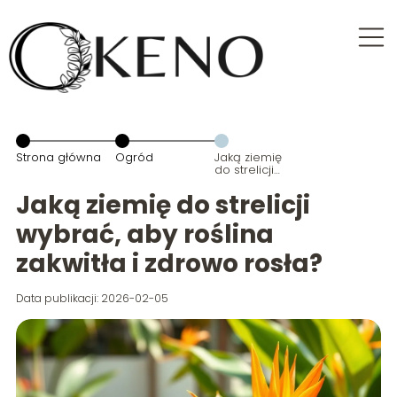
Strona główna
Ogród
Jaką ziemię
do strelicji
wybrać, aby
roślina
Jaką ziemię do strelicji
zakwitła i
zdrowo rosła?
wybrać, aby roślina
zakwitła i zdrowo rosła?
Data publikacji: 2026-02-05