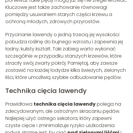
ponieważ takie pędy mogą już się nie zregenerować.
Kluczowe jest także zachowanie równowagi
pomiędzy usuwaniem starych części krzewu a
ochroną młodych, zdrowych przyrostów.
Przycinanie lawendy o jedną trzecią jej wysokości
pobudza roślinę do bujnego wzrostu i zapewnia jej
ładny, kulisty kształt. Taki zabieg warto wykonać
szczególnie w przypadku starszych krzewów, które
straciły swój zwarty pokrój. Pamiętaj, aby zawsze
zostawić na każdej łodydze kilka świeżych, zielonych
liści, które umożliwią szybkie odbudowanie pędów.
Technika cięcia lawendy
Prawidłowa
technika cięcia lawendy
polega na
zdecydowanym, ale ostrożnym skracaniu pędów.
Najlepiej użyć ostrego sekatora, który zapewni
czyste cięcie i zminimalizuje ryzyko uszkodzenia
łodygi. Ważne jest, by ciąć
nad zielonymi liśćmi
i