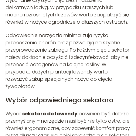
wykonanie czystych cięć bez miażdżenia
delikatnych łodyg. W przypadku starszych lub
mocno rozrośniętych krzewów warto zaopatrzyć się
również w nożyce ogrodnicze o dłuższych ostrzach.
Odpowiednie narzędzia minimalizują ryzyko
przenoszenia chorób oraz pozwalają na szybkie
przeprowadzenie zabiegu. Po każdym cięciu sekator
należy dokładnie oczyścić i zdezynfekować, aby nie
przenosić patogenów na kolejne rośliny. W
przypadku dużych plantacji lawendy warto
rozważyć zakup specjalnych nożyc do cięcia
żywopłotów.
Wybór odpowiedniego sekatora
Wybór
sekatora do lawendy
powinien być dobrze
przemyślany – narzędzie musi być nie tylko ostre, ale
również ergonomiczne, aby zapewnić komfort pracy
przez dłuższy czas. Najlepiej sprawdzają się sekatory