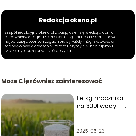
Redakcja okeno.pl
Zespół redakcyjny okeno.pl z pasją dzieli się wiedzą o domu,
budownictwie i ogrodzie. Naszą misją jest upraszczanie nawet
najbardziej złożonych zagadnień, by każdy mógł z łatwością
zadbać o swoje otoczenie. Razem uczymy się, inspirujemy i
tworzymy lepszą przestrzeń do życia.
Może Cię również zainteresować
Ile kg mocznika
na 300l wody –
proporcje i
dawkowanie
2025-05-23