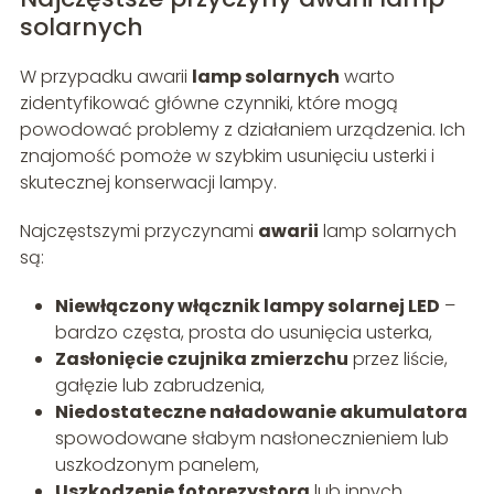
solarnych
W przypadku awarii
lamp solarnych
warto
zidentyfikować główne czynniki, które mogą
powodować problemy z działaniem urządzenia. Ich
znajomość pomoże w szybkim usunięciu usterki i
skutecznej konserwacji lampy.
Najczęstszymi przyczynami
awarii
lamp solarnych
są:
Niewłączony włącznik lampy solarnej LED
–
bardzo częsta, prosta do usunięcia usterka,
Zasłonięcie czujnika zmierzchu
przez liście,
gałęzie lub zabrudzenia,
Niedostateczne naładowanie akumulatora
spowodowane słabym nasłonecznieniem lub
uszkodzonym panelem,
Uszkodzenie fotorezystora
lub innych