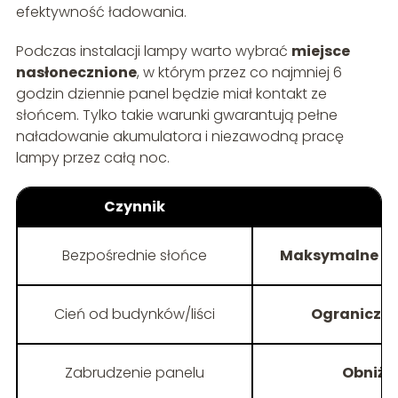
efektywność ładowania.
Podczas instalacji lampy warto wybrać
miejsce
nasłonecznione
, w którym przez co najmniej 6
godzin dziennie panel będzie miał kontakt ze
słońcem. Tylko takie warunki gwarantują pełne
naładowanie akumulatora i niezawodną pracę
lampy przez całą noc.
Czynnik
Bezpośrednie słońce
Maksymalne ła
Cień od budynków/liści
Ograniczon
Zabrudzenie panelu
Obniżo