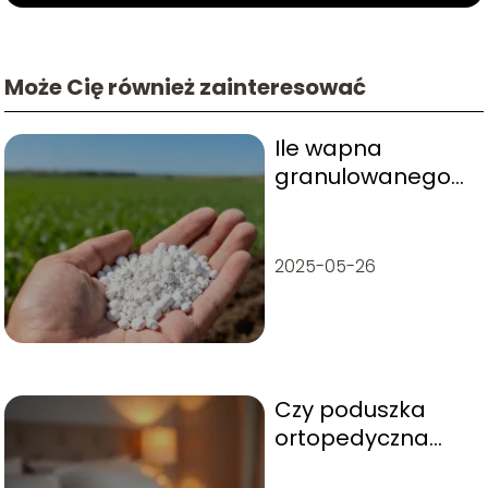
Może Cię również zainteresować
Ile wapna
granulowanego
na hektar?
Dawkowanie i
zalecenia
2025-05-26
Czy poduszka
ortopedyczna
może zaszkodzić?