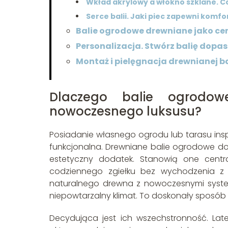
Wkład akrylowy a włókno szklane. 
Serce balii. Jaki piec zapewni komfor
Balie ogrodowe drewniane jako 
Personalizacja. Stwórz balię dopa
Montaż i pielęgnacja drewnianej b
Dlaczego balie ogrodo
nowoczesnego luksusu?
Posiadanie własnego ogrodu lub tarasu inspiru
funkcjonalna. Drewniane balie ogrodowe dosk
estetyczny dodatek. Stanowią one centra
codziennego zgiełku bez wychodzenia z
naturalnego drewna z nowoczesnymi system
niepowtarzalny klimat. To doskonały sposób 
Decydująca jest ich wszechstronność. La