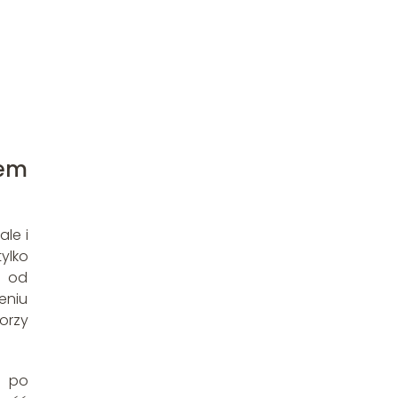
em
ale i
ylko
ę od
eniu
orzy
a po