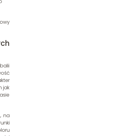
o
nowy
ych
alii
wość
kter
 jak
rasie
, na
unki
loru