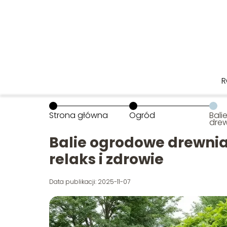
R
Strona główna
Ogród
Bal
drew
w lu
zdr
Balie ogrodowe drewnia
relaks i zdrowie
Data publikacji: 2025-11-07