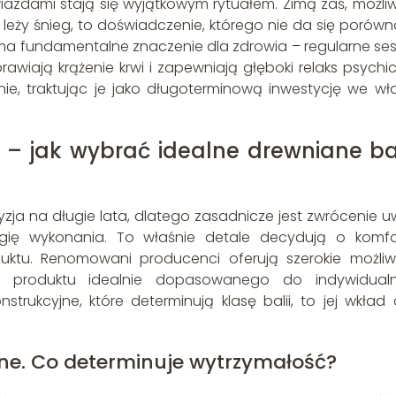
iazdami stają się wyjątkowym rytuałem. Zimą zaś, możli
a leży śnieg, to doświadczenie, którego nie da się porówn
ma fundamentalne znaczenie dla zdrowia – regularne ses
wiają krążenie krwi i zapewniają głęboki relaks psychic
nie, traktując je jako długoterminową inwestycję we wł
i – jak wybrać idealne drewniane ba
zja na długie lata, dlatego zasadnicze jest zwrócenie u
ogię wykonania. To właśnie detale decydują o komfo
duktu. Renomowani producenci oferują szerokie możliw
nie produktu idealnie dopasowanego do indywidual
strukcyjne, które determinują klasę balii, to jej wkład 
ne. Co determinuje wytrzymałość?