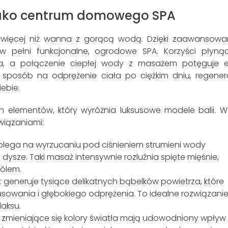
jako centrum domowego SPA
 więcej niż wanna z gorącą wodą. Dzięki zaawansow
 pełni funkcjonalne, ogrodowe SPA. Korzyści płyną
nia, a połączenie ciepłej wody z masażem potęguje e
y sposób na odprężenie ciała po ciężkim dniu, regener
iebie.
h elementów, który wyróżnia luksusowe modele balii. W
wiązaniami:
ega na wyrzucaniu pod ciśnieniem strumieni wody
dysze. Taki masaż intensywnie rozluźnia spięte mięśnie,
bólem.
generuje tysiące delikatnych bąbelków powietrza, które
sowania i głębokiego odprężenia. To idealne rozwiązanie
laksu.
e zmieniające się kolory światła mają udowodniony wpływ