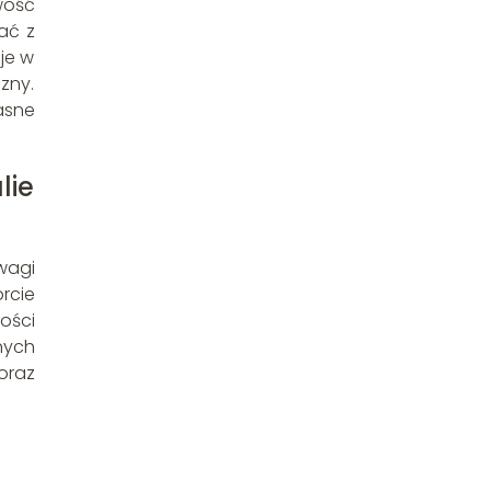
wość
ać z
je w
zny.
asne
lie
wagi
rcie
ości
nych
oraz