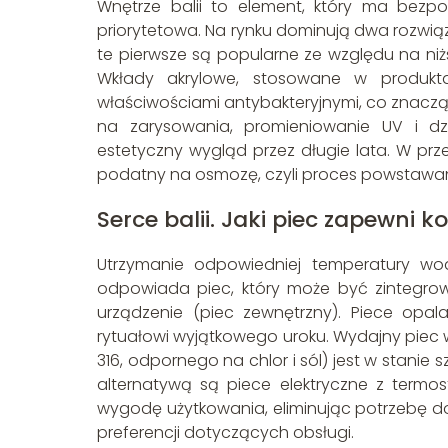
Wnętrze balii to element, który ma bezpo
priorytetowa. Na rynku dominują dwa rozwią
te pierwsze są popularne ze względu na niżs
Wkłady akrylowe, stosowane w produktac
właściwościami antybakteryjnymi, co znacząc
na zarysowania, promieniowanie UV i dz
estetyczny wygląd przez długie lata. W prz
podatny na osmozę, czyli proces powstawa
Serce balii. Jaki piec zapewni ko
Utrzymanie odpowiedniej temperatury wod
odpowiada piec, który może być zintegrow
urządzenie (piec zewnętrzny). Piece opa
rytuałowi wyjątkowego uroku. Wydajny piec wy
316, odpornego na chlor i sól) jest w sta
alternatywą są piece elektryczne z termos
wygodę użytkowania, eliminując potrzebę d
preferencji dotyczących obsługi.