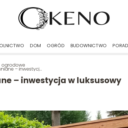
OLNICTWO
DOM
OGRÓD
BUDOWNICTWO
PORA
ie ogrodowe
niane – inwestycja
ksusowy relaks i
owie
ne – inwestycja w luksusowy