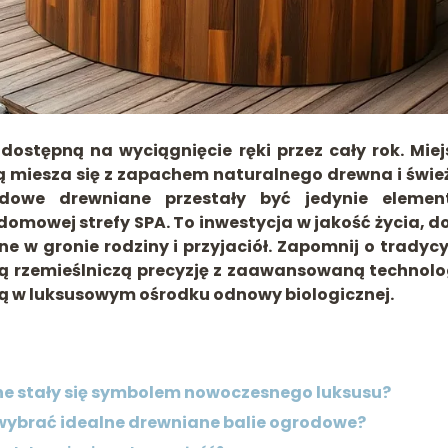
ostępną na wyciągnięcie ręki przez cały rok. Miej
ą miesza się z zapachem naturalnego drewna i świ
odowe drewniane przestały być jedynie eleme
domowej strefy SPA. To inwestycja w jakość życia, d
 w gronie rodziny i przyjaciół. Zapomnij o tradycy
ą rzemieślniczą precyzję z zaawansowaną technolo
ą w luksusowym ośrodku odnowy biologicznej.
e stały się symbolem nowoczesnego luksusu?
k wybrać idealne drewniane balie ogrodowe?