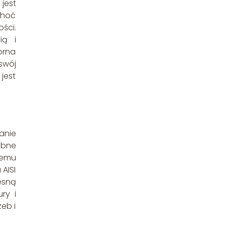
jest
Choć
ści.
ią i
orna
swój
jest
anie
obne
łemu
AISI
esną
ry i
eb i