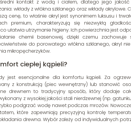
średni kontakt z wodą i ciałem, dlatego jego jakość 
zania: wkłady z włókna szklanego oraz wkłady akrylowe. 
zą cenę, to właśnie akryl jest synonimem luksusu i trwało
h premium, charakteryzują się niezwykłą gładkośc
o ułatwia utrzymanie higieny. Ich powierzchnia jest odp
iałanie chemii basenowej, dzięki czemu zachowuje 
eciwieństwie do porowatego włókna szklanego, akryl nie 
nia mikropęcherzyków.
mfort ciepłej kąpieli?
y jest esencjonalne dla komfortu kąpieli. Za ogrzew
any z konstrukcją (piec wewnętrzny) lub stanowić os
lane drewnem to tradycyjny sposób, który dodaje ca
konany z wysokiej jakości stali nierdzewnej (np. gatunku 
nie szybko podgrzać wodę nawet podczas mrozów. Nowocz
tatem, które zapewniają precyzyjną kontrolę temperatu
okładania drewna. Wybór zależy od indywidualnych potrz