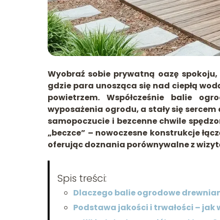
Wyobraź sobie prywatną oazę spokoju, d
gdzie para unosząca się nad ciepłą wod
powietrzem. Współcześnie balie ogr
wyposażenia ogrodu, a stały się sercem 
samopoczucie i bezcenne chwile spędzone
„beczce” – nowoczesne konstrukcje łącz
oferując doznania porównywalne z wizyt
Spis treści:
Dlaczego balie ogrodowe drewnian
Podstawa jakości i trwałości – ja