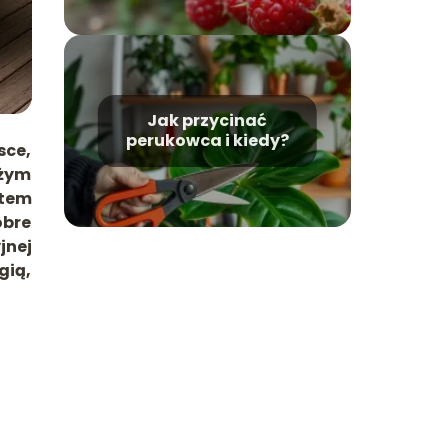
Jak przycinać
perukowca i kiedy?
sce,
eżym
ntem
obre
jnej
gią,