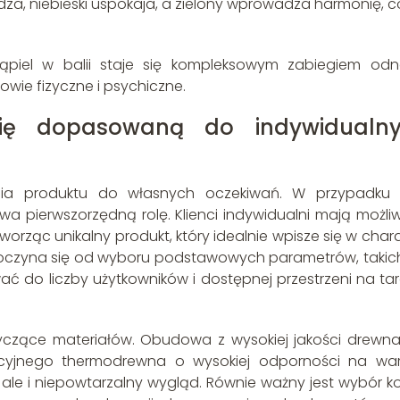
za, niebieski uspokaja, a zielony wprowadza harmonię, c
 kąpiel w balii staje się kompleksowym zabiegiem od
owie fizyczne i psychiczne.
alię dopasowaną do indywidualn
nia produktu do własnych oczekiwań. W przypadku b
 pierwszorzędną rolę. Klienci indywidualni mają możli
orząc unikalny produkt, który idealnie wpisze się w chara
ozpoczyna się od wyboru podstawowych parametrów, takich
ować do liczby użytkowników i dostępnej przestrzeni na ta
yczące materiałów. Obudowa z wysokiej jakości drewna
wacyjnego thermodrewna o wysokiej odporności na war
 ale i niepowtarzalny wygląd. Równie ważny jest wybór ko