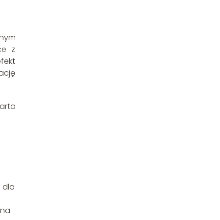
anym
ce z
fekt
ację
arto
 dla
 na