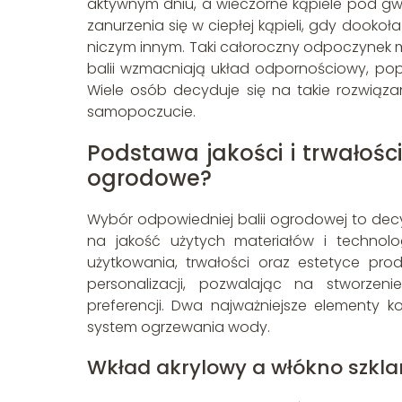
aktywnym dniu, a wieczorne kąpiele pod gw
zanurzenia się w ciepłej kąpieli, gdy dookoł
niczym innym. Taki całoroczny odpoczynek 
balii wzmacniają układ odpornościowy, popra
Wiele osób decyduje się na takie rozwiąza
samopoczucie.
Podstawa jakości i trwałośc
ogrodowe?
Wybór odpowiedniej balii ogrodowej to decy
na jakość użytych materiałów i technol
użytkowania, trwałości oraz estetyce pro
personalizacji, pozwalając na stworze
preferencji. Dwa najważniejsze elementy kon
system ogrzewania wody.
Wkład akrylowy a włókno szkla