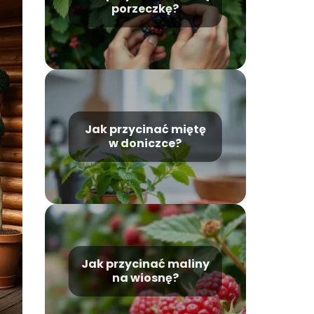
porzeczkę?
Jak przycinać miętę
w doniczce?
Jak przycinać maliny
na wiosnę?