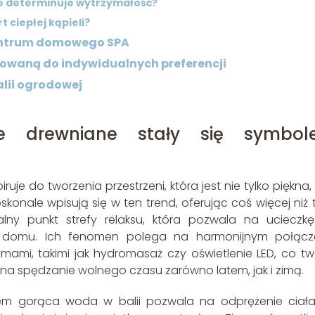
Co determinuje wytrzymałość?
t ciepłej kąpieli?
centrum domowego SPA
sowaną do indywidualnych preferencji
alii ogrodowej
we drewniane stały się symbol
je do tworzenia przestrzeni, która jest nie tylko piękna, 
onale wpisują się w ten trend, oferując coś więcej niż t
lny punkt strefy relaksu, która pozwala na ucieczk
 domu. Ich fenomen polega na harmonijnym połącz
ami, takimi jak hydromasaż czy oświetlenie LED, co tw
na spędzanie wolnego czasu zarówno latem, jak i zimą.
tem gorąca woda w balii pozwala na odprężenie ciał