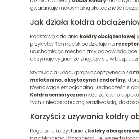
rozmiarów i wag,
dobór kołdry
może być dos
gwarantuje maksymalną skuteczność i bezp
Jak działa kołdra obciążeni
Podstawą działania
kołdry obciążeniowej
j
przykrytej. Ten nacisk oddziałuje na
receptor
uruchamiając mechanizmy odpowiadające za 
otrzymuje sygnał, że znajduje się w bezpiec
Stymulacja układu proprioceptywnego skutk
melatonina, oksytocyna i endorfiny
, któ
równowagę emocjonalną. Jednocześnie obn
Kołdra sensoryczna
może zarówno uspokaj
tych z niedostateczną wrażliwością, dostos
Korzyści z używania kołdry o
Regularne korzystanie z
kołdry obciążeniow
psychicznego i fizycznego. Jej wszechstro