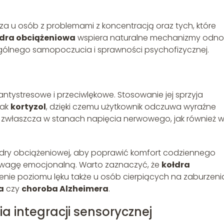
a u osób z problemami z koncentracją oraz tych, które
dra obciążeniowa
wspiera naturalne mechanizmy odn
ogólnego samopoczucia i sprawności psychofizycznej.
antystresowe i przeciwlękowe. Stosowanie jej sprzyja
jak
kortyzol
, dzięki czemu użytkownik odczuwa wyraźne
zwłaszcza w stanach napięcia nerwowego, jak również 
dry obciążeniowej, aby poprawić komfort codziennego
owagę emocjonalną. Warto zaznaczyć, że
kołdra
nie poziomu lęku także u osób cierpiących na zaburzeni
a
czy
choroba Alzheimera
.
a integracji sensorycznej