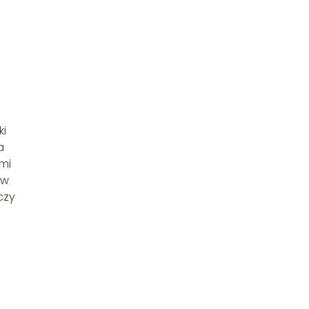
ki
a
mi
 w
czy