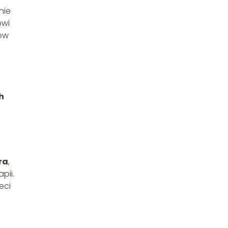
nie
owi
ców
h
ra
,
pii.
eci