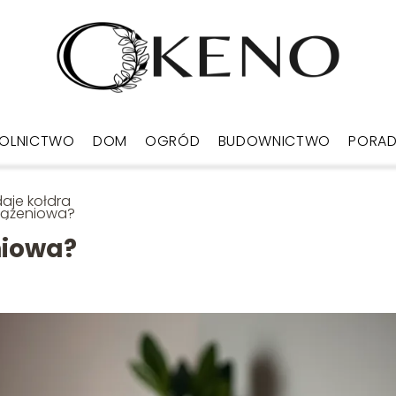
OLNICTWO
DOM
OGRÓD
BUDOWNICTWO
PORA
aje kołdra
iążeniowa?
niowa?