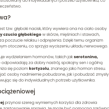
tosowany do indywidualnych potrzeb użytkownika, co
ieczeństwo.
owa?
est tzw. głęboki nacisk, który wywiera ona na ciało osoby
y czucia głębokiego
w skórze, mięśniach i stawach,
poczucie relaksu i odprężenia. Dzięki temu organizm
znym otoczeniu, co sprzyja wyciszeniu układu nerwowego.
uje wydzielaniem hormonów, takich jak
serotonina,
re odpowiadają za dobry nastrój, spokojny sen i ogólną
iża się poziom
kortyzolu
, znanego jako hormon stresu.
ać osoby nadmiernie pobudzone, jak i pobudzać zmysły
owując się do indywidualnych potrzeb użytkownika.
bciążeniowej
ej
przynosi szereg wymiernych korzyści dla zdrowia
nne zastosowanie sprawia, że może być pomocna zarówn