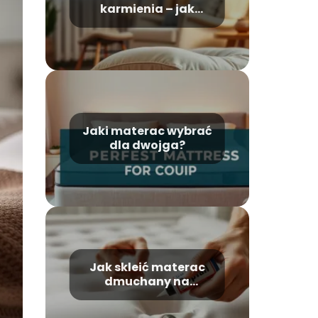
karmienia – jak
używać?
Jaki materac wybrać
dla dwojga?
Jak skleić materac
dmuchany na
zgrzewie?