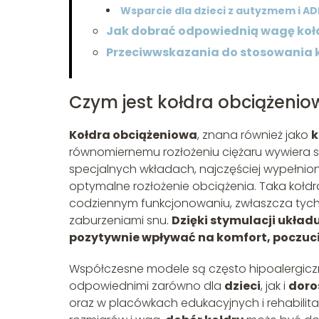
Wsparcie dla dzieci z autyzmem i A
Jak dobrać odpowiednią wagę koł
Przeciwwskazania do stosowania k
Czym jest kołdra obciążenio
Kołdra obciążeniowa
, znana również jako
k
równomiernemu rozłożeniu ciężaru wywiera st
specjalnych wkładach, najczęściej wypełnion
optymalne rozłożenie obciążenia. Taka koł
codziennym funkcjonowaniu, zwłaszcza tych b
zaburzeniami snu.
Dzięki stymulacji ukła
pozytywnie wpływać na komfort, poczuci
Współczesne modele są często hipoalergiczne
odpowiednimi zarówno dla
dzieci
, jak i
doro
oraz w placówkach edukacyjnych i rehabilit