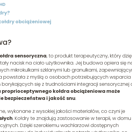
DHD
dry?
ołdry obciążeniowej
wa?
ołdra sensoryczna
, to produkt terapeutyczny, który dzię
ały nacisk na ciało użytkownika. Jej budowa opiera się n
ych mikrokulkami szklanymi lub granulkami, zapewniający
dra powstała z myślą o osobach potrzebujących wsparcia
orykających się z trudnościami integracji sensorycznej 
du proprioceptywnego kołdra obciążeniowa może
e bezpieczeństwa i jakość snu
.
, wykonane z wysokiej jakości materiałów, co czyni je
słych
. Kołdry te znajdują zastosowanie w terapii, w domu
acyjnych. Dzięki szerokiemu wachlarzowi dostępnych