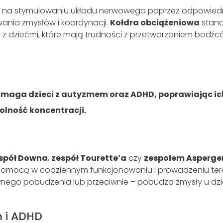
ę na stymulowaniu układu nerwowego poprzez odpowied
nia zmysłów i koordynacji.
Kołdra obciążeniowa
stan
cy z dziećmi, które mają trudności z przetwarzaniem bodź
omaga dzieci z autyzmem oraz ADHD, poprawiając ic
olność koncentracji.
spół Downa
,
zespół Tourette’a
czy
zespołem Asperge
omocą w codziennym funkcjonowaniu i prowadzeniu tera
ego pobudzenia lub przeciwnie – pobudza zmysły u dzi
m i ADHD