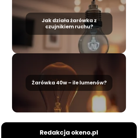
Jak działa żarówka z
czujnikiem ruchu?
Żarówka 40w – ile lumenów?
Redakcja okeno.pl