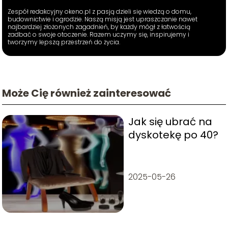
Zespół redakcyjny okeno.pl z pasją dzieli się wiedzą o domu,
budownictwie i ogrodzie. Naszą misją jest upraszczanie nawet
najbardziej złożonych zagadnień, by każdy mógł z łatwością
zadbać o swoje otoczenie. Razem uczymy się, inspirujemy i
tworzymy lepszą przestrzeń do życia.
Może Cię również zainteresować
Jak się ubrać na
dyskotekę po 40?
2025-05-26