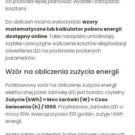
co pozwala lepiej planować wydatki i zarządzać
kosztami.
Do obliczeń można wykorzystać
wzory
matematyczne lub kalkulator poboru energii
dostępny online
. Takie narzędzia umożliwiają
szybkie i precyzyjne wyliczenie kosztów eksploatacji
oświetlenia LED na podstawie podanych
parametrów.
Wzór na obliczenia zużycia energii
Podstawowy wzór na obliczenie zużycia energii
elektrycznej przez żarówkę LED jest bardzo czytelny:
Zużycie (kWh) = Moc żarówki (W) × Czas
świecenia (h) / 1000
. Przykładowo, żarówka LED o
mocy 10W, świecąca przez 100 godzin, zużyje 1 kWh
energii.
Warto także uwzględnić liczbę żarówek używanych