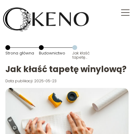
Strona główna
Budownictwo
Jak kłaść
tapetę
winylową?
Jak kłaść tapetę winylową?
Data publikacji: 2025-05-23