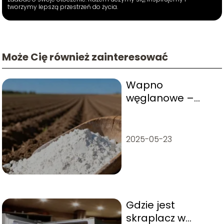
tworzymy lepszą przestrzeń do życia.
Może Cię również zainteresować
Wapno
węglanowe –
cena za tonę i
najważniejsze
informacje
2025-05-23
Gdzie jest
skraplacz w