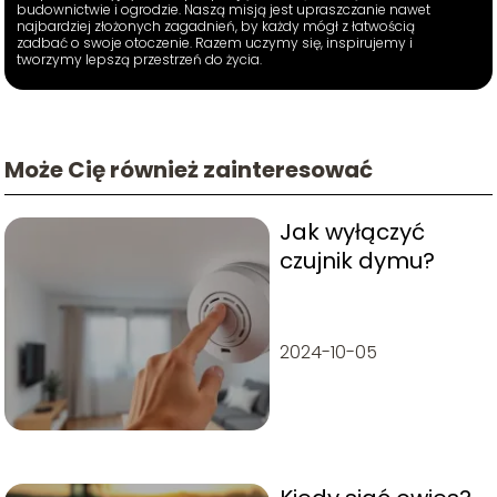
budownictwie i ogrodzie. Naszą misją jest upraszczanie nawet
najbardziej złożonych zagadnień, by każdy mógł z łatwością
zadbać o swoje otoczenie. Razem uczymy się, inspirujemy i
tworzymy lepszą przestrzeń do życia.
Może Cię również zainteresować
Jak wyłączyć
czujnik dymu?
2024-10-05