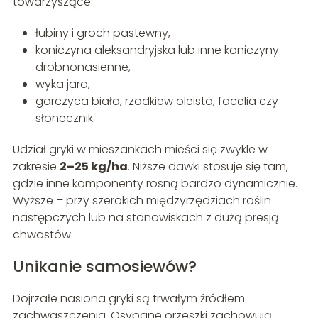
towarzyszące:
łubiny i groch pastewny,
koniczyna aleksandryjska lub inne koniczyny
drobnonasienne,
wyka jara,
gorczyca biała, rzodkiew oleista, facelia czy
słonecznik.
Udział gryki w mieszankach mieści się zwykle w
zakresie
2–25 kg/ha
. Niższe dawki stosuje się tam,
gdzie inne komponenty rosną bardzo dynamicznie.
Wyższe – przy szerokich międzyrzędziach roślin
następczych lub na stanowiskach z dużą presją
chwastów.
Unikanie samosiewów?
Dojrzałe nasiona gryki są trwałym źródłem
zachwaszczenia. Osypane orzeszki zachowują