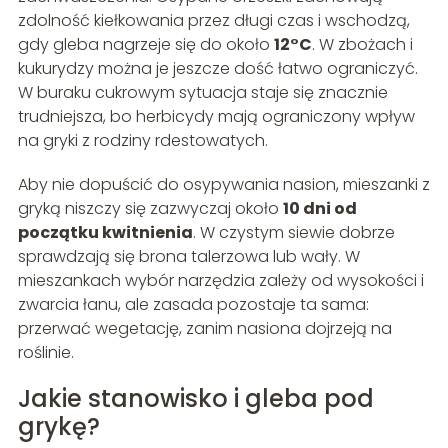
zdolność kiełkowania przez długi czas i wschodzą,
gdy gleba nagrzeje się do około
12°C
. W zbożach i
kukurydzy można je jeszcze dość łatwo ograniczyć.
W buraku cukrowym sytuacja staje się znacznie
trudniejsza, bo herbicydy mają ograniczony wpływ
na gryki z rodziny rdestowatych.
Aby nie dopuścić do osypywania nasion, mieszanki z
gryką niszczy się zazwyczaj około
10 dni od
początku kwitnienia
. W czystym siewie dobrze
sprawdzają się brona talerzowa lub wały. W
mieszankach wybór narzędzia zależy od wysokości i
zwarcia łanu, ale zasada pozostaje ta sama:
przerwać wegetację, zanim nasiona dojrzeją na
roślinie.
Jakie stanowisko i gleba pod
grykę?