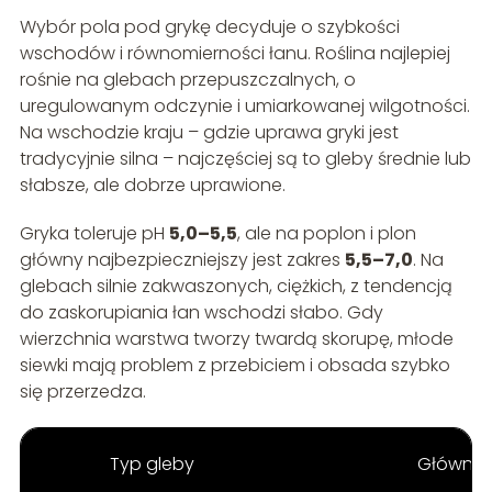
Wybór pola pod grykę decyduje o szybkości
wschodów i równomierności łanu. Roślina najlepiej
rośnie na glebach przepuszczalnych, o
uregulowanym odczynie i umiarkowanej wilgotności.
Na wschodzie kraju – gdzie uprawa gryki jest
tradycyjnie silna – najczęściej są to gleby średnie lub
słabsze, ale dobrze uprawione.
Gryka toleruje pH
5,0–5,5
, ale na poplon i plon
główny najbezpieczniejszy jest zakres
5,5–7,0
. Na
glebach silnie zakwaszonych, ciężkich, z tendencją
do zaskorupiania łan wschodzi słabo. Gdy
wierzchnia warstwa tworzy twardą skorupę, młode
siewki mają problem z przebiciem i obsada szybko
się przerzedza.
Typ gleby
Główne 