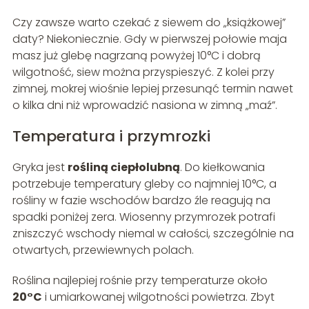
Czy zawsze warto czekać z siewem do „książkowej”
daty? Niekoniecznie. Gdy w pierwszej połowie maja
masz już glebę nagrzaną powyżej 10°C i dobrą
wilgotność, siew można przyspieszyć. Z kolei przy
zimnej, mokrej wiośnie lepiej przesunąć termin nawet
o kilka dni niż wprowadzić nasiona w zimną „maź”.
Temperatura i przymrozki
Gryka jest
rośliną ciepłolubną
. Do kiełkowania
potrzebuje temperatury gleby co najmniej 10°C, a
rośliny w fazie wschodów bardzo źle reagują na
spadki poniżej zera. Wiosenny przymrozek potrafi
zniszczyć wschody niemal w całości, szczególnie na
otwartych, przewiewnych polach.
Roślina najlepiej rośnie przy temperaturze około
20°C
i umiarkowanej wilgotności powietrza. Zbyt