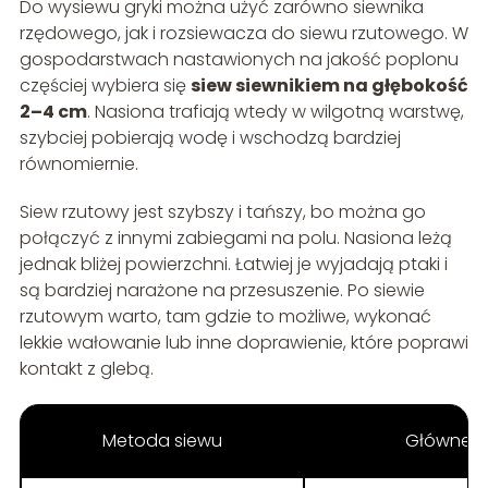
Do wysiewu gryki można użyć zarówno siewnika
rzędowego, jak i rozsiewacza do siewu rzutowego. W
gospodarstwach nastawionych na jakość poplonu
częściej wybiera się
siew siewnikiem na głębokość
2–4 cm
. Nasiona trafiają wtedy w wilgotną warstwę,
szybciej pobierają wodę i wschodzą bardziej
równomiernie.
Siew rzutowy jest szybszy i tańszy, bo można go
połączyć z innymi zabiegami na polu. Nasiona leżą
jednak bliżej powierzchni. Łatwiej je wyjadają ptaki i
są bardziej narażone na przesuszenie. Po siewie
rzutowym warto, tam gdzie to możliwe, wykonać
lekkie wałowanie lub inne doprawienie, które poprawi
kontakt z glebą.
Metoda siewu
Główne z