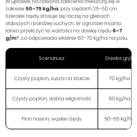
W uprawie na nasiona zalecenia mieszczą się w
zakresie
50–75 kg/ha
, przy rzędach 25–50 cm.
Szerokie rzędy stosuje się raczej na glebach
słabszych i bardziej suchych. W ogrodzie można
łatwo przeliczyć te wartości na dawkę rzędu
6–7
g/m²
, co odpowiada właśnie 60–70 kg/ha na polu.
Scenariusz
Dawka gryki
Czysty poplon, susza na starcie
70 kg/ha
Czysty poplon, dobra wilgotność
60 kg/ha
Plon nasion, wąskie rzędy
50–65 kg/ha