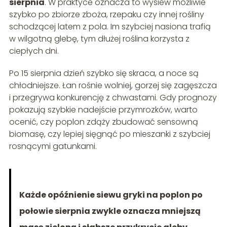
sierpnia
. W praktyce oznacza to wysiew możliwie
szybko po zbiorze zboża, rzepaku czy innej rośliny
schodzącej latem z pola. Im szybciej nasiona trafią
w wilgotną glebę, tym dłużej roślina korzysta z
ciepłych dni.
Po 15 sierpnia dzień szybko się skraca, a noce są
chłodniejsze. Łan rośnie wolniej, gorzej się zagęszcza
i przegrywa konkurencję z chwastami. Gdy prognozy
pokazują szybkie nadejście przymrozków, warto
ocenić, czy poplon zdąży zbudować sensowną
biomasę, czy lepiej sięgnąć po mieszanki z szybciej
rosnącymi gatunkami.
Każde opóźnienie siewu gryki na poplon po
połowie sierpnia zwykle oznacza mniejszą