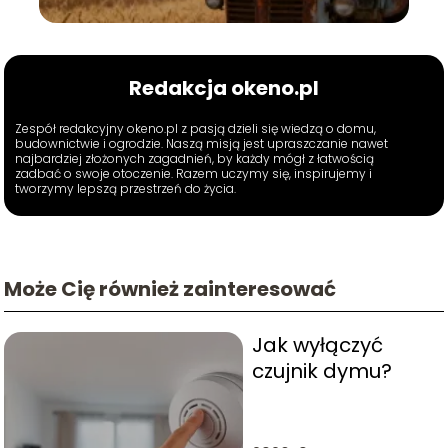
Redakcja okeno.pl
Zespół redakcyjny okeno.pl z pasją dzieli się wiedzą o domu,
budownictwie i ogrodzie. Naszą misją jest upraszczanie nawet
najbardziej złożonych zagadnień, by każdy mógł z łatwością
zadbać o swoje otoczenie. Razem uczymy się, inspirujemy i
tworzymy lepszą przestrzeń do życia.
Może Cię również zainteresować
Jak wyłączyć
czujnik dymu?