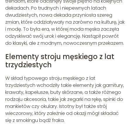
trendom, które odcisnęły swoje piętno na kolejnych
dekadach. Po trudnych i niepewnych latach
dwudziestych, nowa dekada przyniosła szereg
zmian, które oddziaływały na zarówno na kulturę, jak
i modę. To była era, w której moda męska zaczęła
odzyskiwać swój urok i elegancję. Nastąpił powrót
do klasyki, ale z modnym, nowoczesnym przekazem.
Elementy stroju męskiego z lat
trzydziestych
W skład typowego stroju męskiego z lat
trzydziestych wchodziły takie elementy jak garnitury,
krawaty, kapelusze, buty skórzane, a także różnego
rodzaju akcesoria, takie jak zegarki na rękę, spinki do
mankietów czy okulary. Istotny był także strój
wieczorowy, który zależnie od okazji mógł składać
się z smokingu bądź fraka.