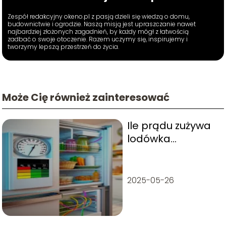
Zespół redakcyjny okeno.pl z pasją dzieli się wiedzą o domu,
budownictwie i ogrodzie. Naszą misją jest upraszczanie nawet
najbardziej złożonych zagadnień, by każdy mógł z łatwością
zadbać o swoje otoczenie. Razem uczymy się, inspirujemy i
tworzymy lepszą przestrzeń do życia.
Może Cię również zainteresować
Ile prądu zużywa
lodówka
miesięcznie?
2025-05-26