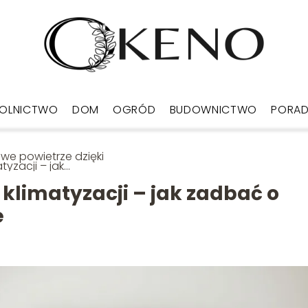
OLNICTWO
DOM
OGRÓD
BUDOWNICTWO
PORA
we powietrze dzięki
atyzacji – jak
bać o komfort w
 i biurze
 klimatyzacji – jak zadbać o
e