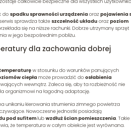
staje całkowicie bezpieczne dla wszystkich użytkownik
ć do
spadku sprawności urządzenia
oraz
pojawienia 
y serwis sprawdza także
szczelność układu
oraz
poziom
rzekłada się na niższe rachunki. Dobrze utrzymany sprzęt
nia w jego bezpośrednim pobliżu.
eratury dla zachowania dobrej
 temperaturę
w stosunku do warunków panujących
oziomów ciepła
może prowadzić do
osłabienia
ających wewnątrz. Zaleca się, aby ta rozbieżność nie
wala organizmowi na łagodną adaptację.
a unikaniu kierowania strumienia zimnego powietrza
czywające. Nowoczesne jednostki posiadają
du pod sufitem
lub
wzdłuż ścian pomieszczenia
. Takie
rawia, że temperatura w całym obiekcie jest wyrównana.