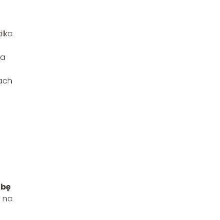
ilka
ia
ach
zbę
y na