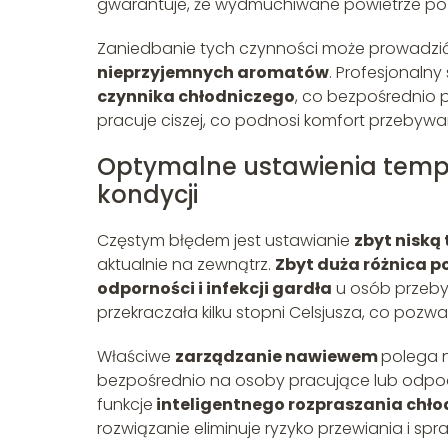
gwarantuje, że wydmuchiwane powietrze pozo
Zaniedbanie tych czynności może prowadzi
nieprzyjemnych aromatów
. Profesjonaln
czynnika chłodniczego
, co bezpośrednio p
pracuje ciszej, co podnosi komfort przebywa
Optymalne ustawienia temp
kondycji
Częstym błędem jest ustawianie
zbyt niską
aktualnie na zewnątrz.
Zbyt duża różnica p
odporności i infekcji gardła
u osób przebyw
przekraczała kilku stopni Celsjusza, co poz
Właściwe
zarządzanie nawiewem
polega n
bezpośrednio na osoby pracujące lub odpo
funkcje
inteligentnego rozpraszania chło
rozwiązanie eliminuje ryzyko przewiania i sp