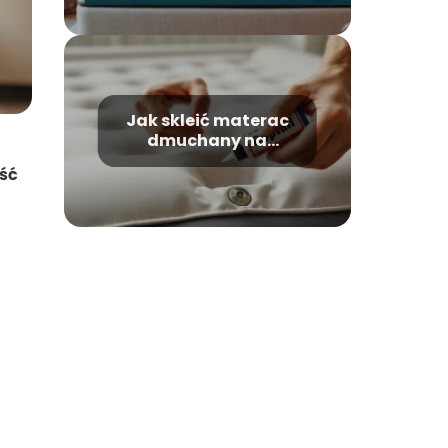
Jak skleić materac
dmuchany na
zgrzewie?
ść