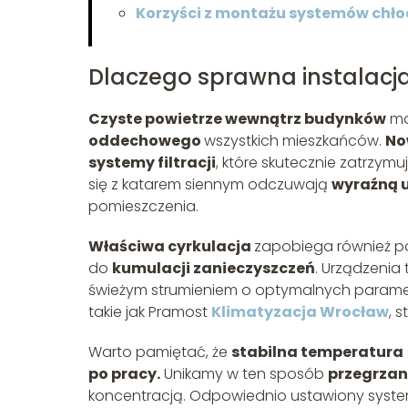
Korzyści z montażu systemów chł
Dlaczego sprawna instalacj
Czyste powietrze wewnątrz budynków
ma
oddechowego
wszystkich mieszkańców.
No
systemy filtracji
, które skutecznie zatrzym
się z katarem siennym odczuwają
wyraźną 
pomieszczenia.
Właściwa cyrkulacja
zapobiega również p
do
kumulacji zanieczyszczeń
. Urządzenia
świeżym strumieniem o optymalnych parametra
takie jak Pramost
Klimatyzacja Wrocław
, 
Warto pamiętać, że
stabilna temperatura
po pracy.
Unikamy w ten sposób
przegrzan
koncentracją. Odpowiednio ustawiony system