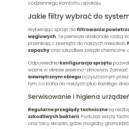
codziennego komfortu i spokoju.
Jakie filtry wybrać do syste
Wybierając sprzęt do
filtrowania powietrz
węglowych
. Te pierwsze doskonale radzą s
przenikają z zewnątrz do naszych mieszkań.
F
zapachy
oraz szkodliwe związki chemiczn
Odpowiednia
konfiguracja sprzętu
pozwal
ważne w okresie jesienno-zimowym. Zamiast
wewnętrznym obiegu
oczyszczonym przez 
tym, co trafia do naszych płuc każdego dnia
Serwisowanie i higiena urządz
Regularne przeglądy techniczne
są niezb
szkodliwych bakterii
. Podczas wizyty fac
oraz tacy skroplin, gdzie mogłaby gromadzić