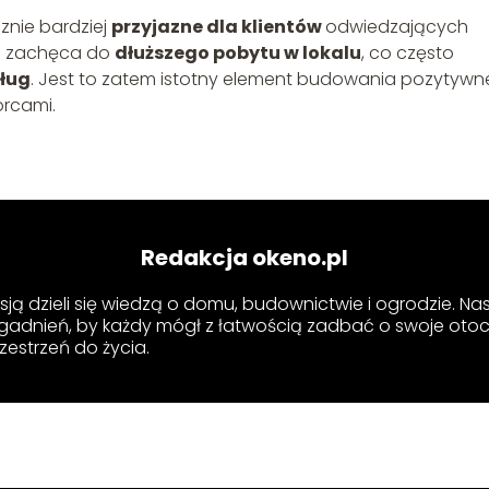
znie bardziej
przyjazne dla klientów
odwiedzających
ód zachęca do
dłuższego pobytu w lokalu
, co często
sług
. Jest to zatem istotny element budowania pozytyw
orcami.
Redakcja okeno.pl
sją dzieli się wiedzą o domu, budownictwie i ogrodzie. Na
gadnień, by każdy mógł z łatwością zadbać o swoje otoc
zestrzeń do życia.