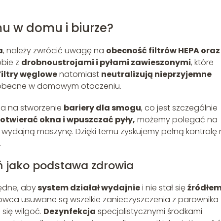
mu w domu i biurze?
a
, należy zwrócić uwagę na
obecność filtrów HEPA oraz
obie z
drobnoustrojami i pyłami zawieszonymi
, które
iltry węglowe
natomiast
neutralizują nieprzyjemne
e obecne w domowym otoczeniu.
a na stworzenie
bariery dla smogu
, co jest szczególnie
otwierać okna i wpuszczać pyły,
możemy polegać na
wydajną maszynę. Dzięki temu zyskujemy pełną kontrolę
.
eń jako podstawa zdrowia
ędne, aby
system działał wydajnie
i nie stał się
źródłe
howca usuwane są wszelkie zanieczyszczenia z parownika
 się wilgoć.
Dezynfekcja
specjalistycznymi środkami