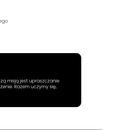
nego
szą misją jest upraszczanie
zenie. Razem uczymy się,