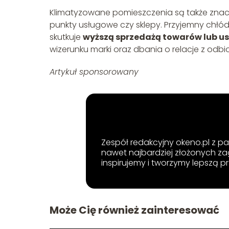
Klimatyzowane pomieszczenia są także znac
punkty usługowe czy sklepy. Przyjemny chł
skutkuje
wyższą sprzedażą towarów lub u
wizerunku marki oraz dbania o relacje z odbi
Artykuł sponsorowany
Zespół redakcyjny okeno.pl z pa
nawet najbardziej złożonych za
inspirujemy i tworzymy lepszą pr
Może Cię również zainteresować