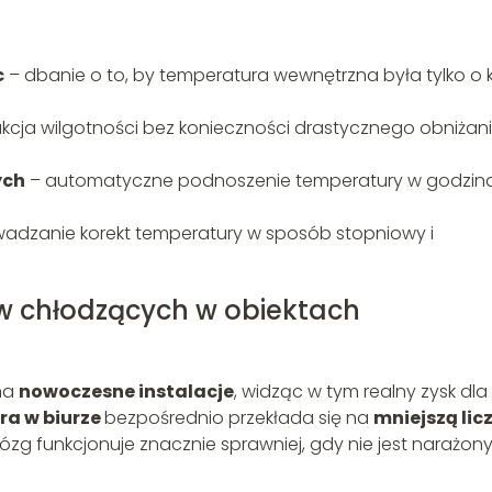
c
– dbanie o to, by temperatura wewnętrzna była tylko o k
ukcja wilgotności bez konieczności drastycznego obniżan
ych
– automatyczne podnoszenie temperatury w godzin
adzanie korekt temperatury w sposób stopniowy i
w chłodzących w obiektach
 na
nowoczesne instalacje
, widząc w tym realny zysk dla
a w biurze
bezpośrednio przekłada się na
mniejszą lic
ózg funkcjonuje znacznie sprawniej, gdy nie jest narażon