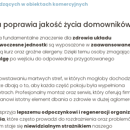
odzących w obiektach komercyjnych
a poprawia jakość życia domownikó
 fundamentalne znaczenie dla
zdrowia układu
woczesne jednostk
i są wyposażone w
zaawansowan
ują kurz oraz groźne alergeny. Dzięki temu osoby zmagają
ulgę
po wejściu do odpowiednio przygotowanego
owstawaniu martwych stref, w których mogłoby dochodz
 te dbają o to, aby każda część pokoju była wypełniona
ch. Profesjonalny montaż oraz serwis, który oferują fir
stanowi istotny element dbania o zdrowie w dużej aglomera
sprzyja
lepszemu odpoczynkowi i regeneracji organ
ia
, które często prowadzi do rozdrażnienia oraz problem
 staje się
niewidzialnym strażnikiem
naszego